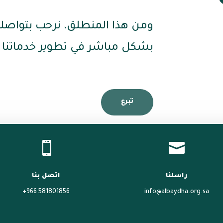
ومن هذا المنطلق، نرحب بتواصل
بشكل مباشر في تطوير خدماتنا وت
تبرع


راسلنا
اتصل بنا
581801856 966+
info@albaydha.org.sa