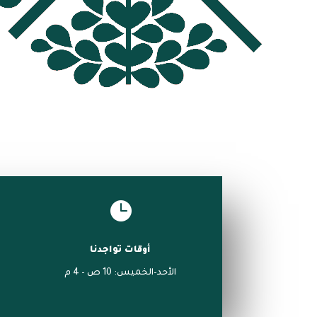

أوقات تواجدنا
الأحد–الخميس: 10 ص – 4 م